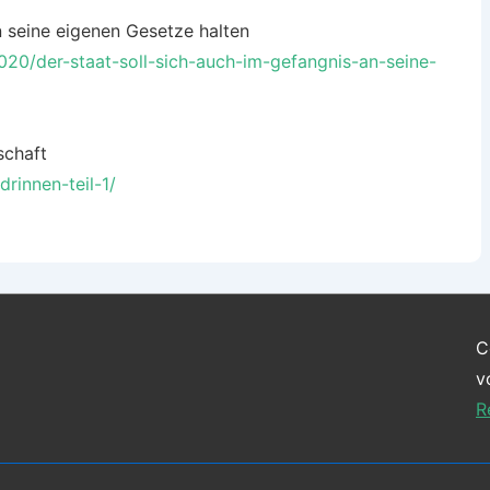
n seine eigenen Gesetze halten
-2020/der-staat-soll-sich-auch-im-gefangnis-an-seine-
schaft
rinnen-teil-1/
C
v
R