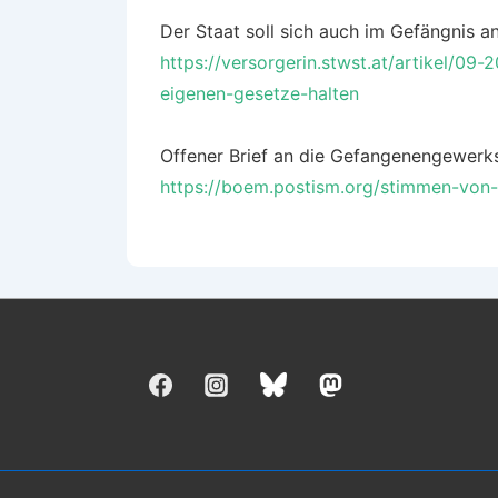
Der Staat soll sich auch im Gefängnis a
https://versorgerin.stwst.at/artikel/09
eigenen-gesetze-halten
Offener Brief an die Gefangenengewerk
https://boem.postism.org/stimmen-von-d